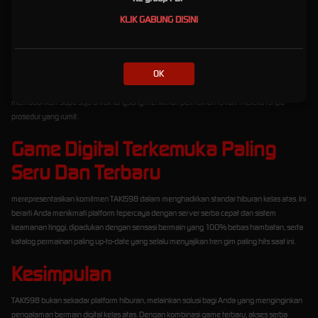
Akses Serba Cepat: Menggunakan teknologi server berkecepatan tinggi, proses pemuatan
halaman maupun permainan dapat diakses secara instan tanpa jeda waktu yang
KLIK GABUNG DISINI
mengganggu.
100% Bebas Hambatan: Sistem dirancang dengan stabilitas maksimal untuk
meminimalkan kendala teknis. Pengalaman navigasi terasa mulus (smooth), aman, dan
OK
bebas gangguan kapan saja diakses.
Antarmuka Modern dan Intuitif: Desain platform yang bersih dan mudah digunakan
memudahkan siapa saja untuk langsung menikmati permainan favorit mereka tanpa
prosedur yang rumit.
Game Digital Terkemuka Paling
Seru Dan Terbaru
merepresentasikan komitmen TAKIS98 dalam menghadirkan standar hiburan kelas atas. Ini
berarti Anda menikmati platform tepercaya dengan server serba cepat dan sistem
keamanan tinggi, dipadukan dengan sensasi bermain yang 100% bebas hambatan, serta
katalog permainan paling up-to-date yang selalu menyajikan tren gim paling hits saat ini.
Kesimpulan
TAKIS98 bukan sekadar platform hiburan, melainkan solusi bagi Anda yang menginginkan
pengalaman bermain digital kelas atas. Dengan kombinasi game terbaru, akses serba