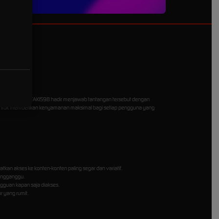
baru
pat diandalkan. TAKIS98 hadir menjawab tantangan tersebut dengan
ya untuk memberikan kenyamanan maksimal bagi setiap pengguna yang
an akses ke konten-konten paling segar dan variatif.
engganggu.
gguan kapan saja diakses.
 yang rumit.