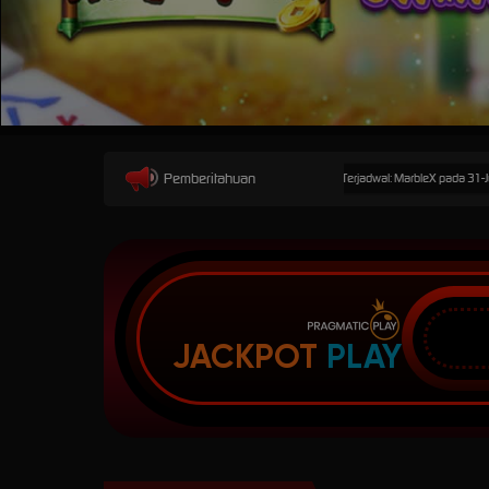
Pemberitahuan
Pemeliharaan Terjadwal: MarbleX pada 31-Jul-2026 dar
JACKPOT
PLAY