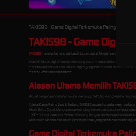
TAKIS98 - Game Digital Terkemuka Paling Seru Dan
TAKIS98 - Game Digital 
TAKIS98
menetapkan standar baru hiburan digital. Nikmati sensasi main gam
Industri hiburan digital terus berkembang pesat, memicu kebutuhan akan pl
menetapkan standar baru hiburan digital yang lebih modern, dinamis, dan 
mencari keseruan tanpa batas.
Alasan Utama Memilih TAKIS
Dibuat dengan pendekatan berstandar tinggi, TAKIS98 menghadirkan berbagai 
Koleksi Game Paling Seru & Terbaru: TAKIS98 secara konsisten memperbarui 
Akses Serba Cepat: Menggunakan teknologi server berkecepatan tinggi, pr
100% Bebas Hambatan: Sistem dirancang dengan stabilitas maksimal untuk 
Antarmuka Modern dan Intuitif: Desain platform yang bersih dan mudah dig
Game Digital Terkemuka Pali