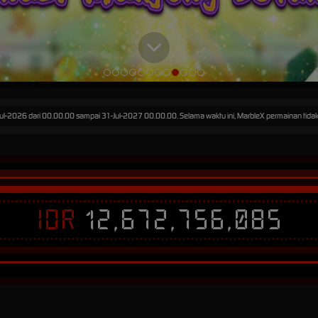
i 00.00.00 sampai 31-Jul-2027 00.00.00. Selama waktu ini, MarbleX permainan tidak akan ters
IDR
12,672,764,957