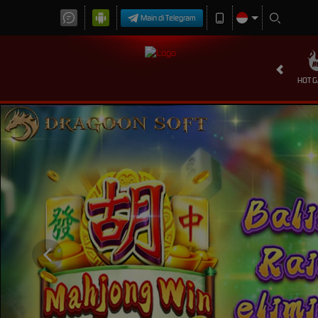
Main di Telegram
HOT 