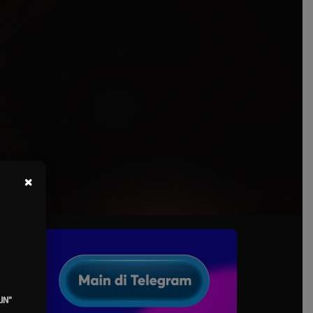
Pindai kode
untuk Und
Android A
×
UN"