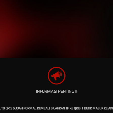
INFORMASI PENTING !!
UTO QRIS SUDAH NORMAL KEMBALI SILAHKAN TF KE QRIS 1 DETIK MASUK KE AK