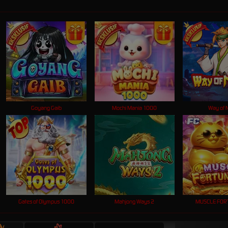
Goyang Gaib
Mochi Mania 1000
Way of N
Gates of Olympus 1000
Mahjong Ways 2
MUSCLE FOR