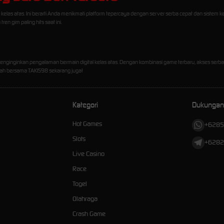
las atas. Ini berarti Anda menikmati platform tepercaya dengan server serba cepat dan siste
en gim paling hits saat ini.
menginginkan pengalaman bermain digital kelas atas. Dengan kombinasi game terbaru, akses ser
glah bersama TAKIS98 sekarang juga!
Kategori
Dukungan
Hot Games
+628
Slots
+6282
Live Casino
Race
Togel
Olahraga
Crash Game