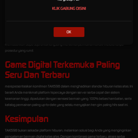
Akses Serba Cepat: Menggunakan teknologi server berkecepatan tinggi, proses pemuatan
halaman maupun permainan dapat diakses secara instan tanpa jeda waktu yang
KLIK GABUNG DISINI
mengganggu.
100% Bebas Hambatan: Sistem dirancang dengan stabilitas maksimal untuk
meminimalkan kendala teknis. Pengalaman navigasi terasa mulus (smooth), aman, dan
OK
bebas gangguan kapan saja diakses.
Antarmuka Modern dan Intuitif: Desain platform yang bersih dan mudah digunakan
memudahkan siapa saja untuk langsung menikmati permainan favorit mereka tanpa
prosedur yang rumit.
Game Digital Terkemuka Paling
Seru Dan Terbaru
merepresentasikan komitmen TAKIS98 dalam menghadirkan standar hiburan kelas atas. Ini
berarti Anda menikmati platform tepercaya dengan server serba cepat dan sistem
keamanan tinggi, dipadukan dengan sensasi bermain yang 100% bebas hambatan, serta
katalog permainan paling up-to-date yang selalu menyajikan tren gim paling hits saat ini.
Kesimpulan
TAKIS98 bukan sekadar platform hiburan, melainkan solusi bagi Anda yang menginginkan
pengalaman bermain digital kelas atas. Dengan kombinasi game terbaru, akses serba