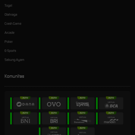
Togel
Olahraga
Crash Game
Arcade
Poker
E-Sports
Sabung Ayam
Komunitas