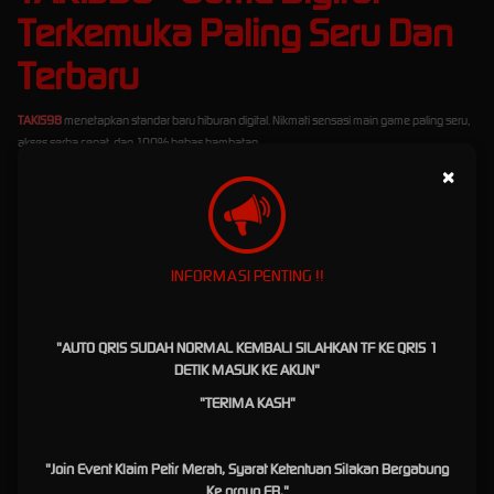
Terkemuka Paling Seru Dan
Terbaru
TAKIS98
menetapkan standar baru hiburan digital. Nikmati sensasi main game paling seru,
akses serba cepat, dan 100% bebas hambatan.
×
Industri hiburan digital terus berkembang pesat, memicu kebutuhan akan platform yang
tidak hanya menyediakan permainan berkualitas, tetapi juga performa sistem yang dapat
diandalkan. TAKIS98 hadir menjawab tantangan tersebut dengan menetapkan standar
baru hiburan digital yang lebih modern, dinamis, dan terpercaya. Sebagai pusat permainan
digital terkemuka, TAKIS98 merancang seluruh ekosistemnya untuk memberikan
INFORMASI PENTING !!
kenyamanan maksimal bagi setiap pengguna yang mencari keseruan tanpa batas.
Alasan Utama Memilih TAKIS98
"AUTO QRIS SUDAH NORMAL KEMBALI SILAHKAN TF KE QRIS 1
DETIK MASUK KE AKUN"
Dibuat dengan pendekatan berstandar tinggi, TAKIS98 menghadirkan berbagai
keunggulan utama yang menjadikannya pilihan favorit para pecinta hiburan digital:
"TERIMA KASH"
Koleksi Game Paling Seru & Terbaru: TAKIS98 secara konsisten memperbarui katalog
permainannya dengan judul-judul terbaru yang sedang populer. Pengguna selalu
"Join Event Klaim Petir Merah, Syarat Ketentuan Silakan Bergabung
mendapatkan akses ke konten-konten paling segar dan variatif.
Ke group FB."