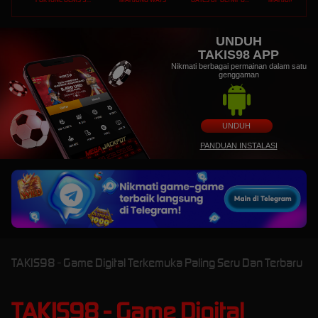
UNDUH
TAKIS98 APP
Nikmati berbagai permainan dalam satu
genggaman
UNDUH
PANDUAN INSTALASI
TAKIS98 - Game Digital Terkemuka Paling Seru Dan Terbaru
TAKIS98 - Game Digital