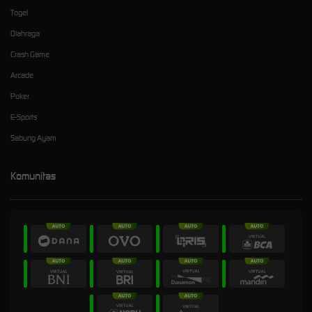
Togel
Olahraga
Crash Game
Arcade
Poker
E-Sports
Sabung Ayam
Komunitas