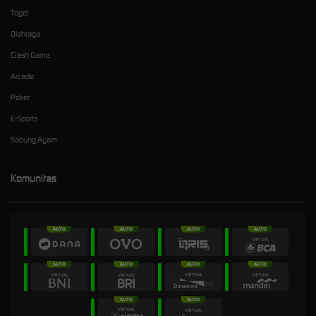
Togel
Olahraga
Crash Game
Arcade
Poker
E-Sports
Sabung Ayam
Komunitas