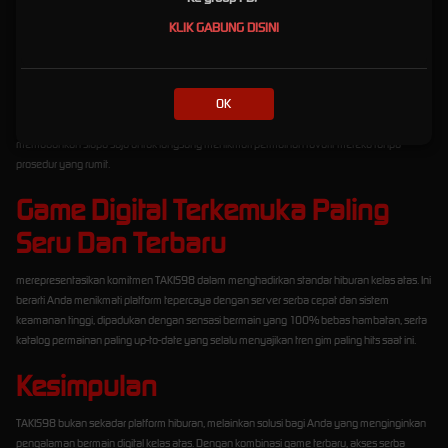
Akses Serba Cepat: Menggunakan teknologi server berkecepatan tinggi, proses pemuatan
halaman maupun permainan dapat diakses secara instan tanpa jeda waktu yang
KLIK GABUNG DISINI
mengganggu.
100% Bebas Hambatan: Sistem dirancang dengan stabilitas maksimal untuk
meminimalkan kendala teknis. Pengalaman navigasi terasa mulus (smooth), aman, dan
OK
bebas gangguan kapan saja diakses.
Antarmuka Modern dan Intuitif: Desain platform yang bersih dan mudah digunakan
memudahkan siapa saja untuk langsung menikmati permainan favorit mereka tanpa
prosedur yang rumit.
Game Digital Terkemuka Paling
Seru Dan Terbaru
merepresentasikan komitmen TAKIS98 dalam menghadirkan standar hiburan kelas atas. Ini
berarti Anda menikmati platform tepercaya dengan server serba cepat dan sistem
keamanan tinggi, dipadukan dengan sensasi bermain yang 100% bebas hambatan, serta
katalog permainan paling up-to-date yang selalu menyajikan tren gim paling hits saat ini.
Kesimpulan
TAKIS98 bukan sekadar platform hiburan, melainkan solusi bagi Anda yang menginginkan
pengalaman bermain digital kelas atas. Dengan kombinasi game terbaru, akses serba