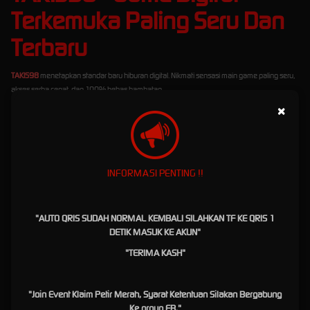
Terkemuka Paling Seru Dan
Terbaru
TAKIS98
menetapkan standar baru hiburan digital. Nikmati sensasi main game paling seru,
akses serba cepat, dan 100% bebas hambatan.
×
Industri hiburan digital terus berkembang pesat, memicu kebutuhan akan platform yang
tidak hanya menyediakan permainan berkualitas, tetapi juga performa sistem yang dapat
diandalkan. TAKIS98 hadir menjawab tantangan tersebut dengan menetapkan standar
baru hiburan digital yang lebih modern, dinamis, dan terpercaya. Sebagai pusat permainan
digital terkemuka, TAKIS98 merancang seluruh ekosistemnya untuk memberikan
INFORMASI PENTING !!
kenyamanan maksimal bagi setiap pengguna yang mencari keseruan tanpa batas.
Alasan Utama Memilih TAKIS98
"AUTO QRIS SUDAH NORMAL KEMBALI SILAHKAN TF KE QRIS 1
DETIK MASUK KE AKUN"
Dibuat dengan pendekatan berstandar tinggi, TAKIS98 menghadirkan berbagai
keunggulan utama yang menjadikannya pilihan favorit para pecinta hiburan digital:
"TERIMA KASH"
Koleksi Game Paling Seru & Terbaru: TAKIS98 secara konsisten memperbarui katalog
permainannya dengan judul-judul terbaru yang sedang populer. Pengguna selalu
"Join Event Klaim Petir Merah, Syarat Ketentuan Silakan Bergabung
mendapatkan akses ke konten-konten paling segar dan variatif.
Ke group FB."