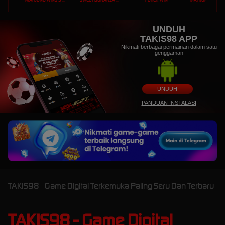
UNDUH
TAKIS98 APP
Nikmati berbagai permainan dalam satu
genggaman
UNDUH
PANDUAN INSTALASI
TAKIS98 - Game Digital Terkemuka Paling Seru Dan Terbaru
TAKIS98 - Game Digital